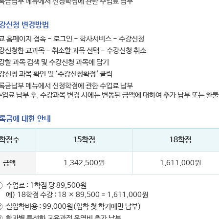
록금납부 메뉴에서 신청학점에 관한 수업료 납부
수강신청 변경방법
교 홈페이지 접속 - 로그인 - 학사서비스 - 수강신청
강신청한 교과목 - 취소할 과목 선택 - 수강신청 취소
강할 과목 검색 및 수강신청 과목에 담기
강신청 과목 확인 및 ‘수강신청확정‘ 클릭
록금납부 메뉴에서 신청학점에 관한 수업료 납부
수업료 납부 후, 수강과목 변경 시에는 변동된 금액에 대하여 추가 납부 또는 환불
등록금에 대한 안내
학점수
15학점
18학점
금액
1,342,500원
1,611,000원
①
수업료 : 1학점 당 89,500원
예) 18학점 수강 : 18 × 89,500 = 1,611,000원
②
실입학비용 : 99,000원(입학 첫 학기에만 납부)
③
학과별 특성화 교육과정 운영비 추가 납부