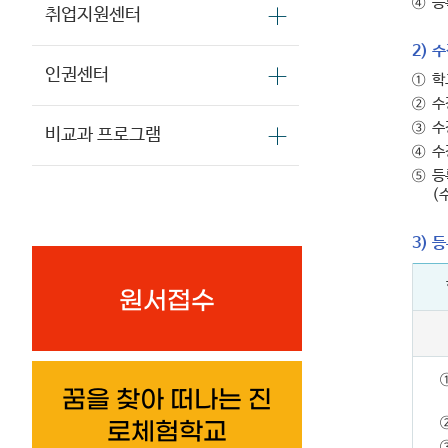
④
등
취업지원센터
2) 
인권센터
①
학
②
수
③
수
비교과 프로그램
④
수
⑤
등
(
3) 
원서접수
꿈을 찾아 떠나는 진
로체험학교