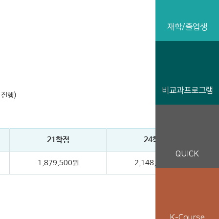
재학/졸업생
비교과프로그램
 진행)
21학점
24학점
QUICK
1,879,500원
2,148,000원
K-Course