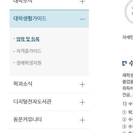
대학소식
대학생활가이드
자세한
입학 및 등록
자격증가이드
장애학생지원
재학생
졸업을
학과소식
취득하
전공,
디지털전자도서관
1) 
①
학
동문커뮤니티
②
수
③
수