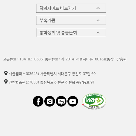
학과사이트 바로가기
부속기관
총학생회 및 총동문회
고유번호 : 134-82-05361
통판번호 : 제 2014-서울서대문-0016호
총장 : 장승원
서울캠퍼스
(03645) 서울특별시 서대문구 통일로 37길 60
진천학습관
(27833) 충청북도 진천군 진천읍 중앙동로 91