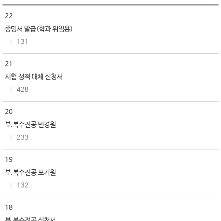
22
증명서 발급(학과 위임용)
131
21
시험 성적 대체 신청서
428
20
부.복수전공 변경원
233
19
부.복수전공 포기원
132
18
부.복수전공 신청서