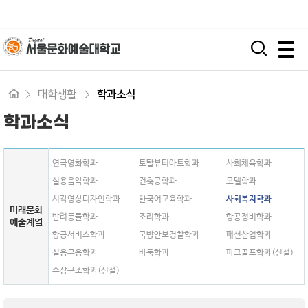
입학지원센터
시간제 등록
평생교육원
모바일 주 메뉴 열기
대학생활
학과소식
학과소식
연극영화학과
토탈뷰티아트학과
사회체육학과
실용음악학과
건축공학과
모델학과
시각영상디자인학과
한국어교육학과
사회복지학과
미래문화
반려동물학과
조리학과
항공정비학과
예술계열
항공서비스학과
국방안보경찰학과
패션산업학과
실용무용학과
바둑학과
파크골프학과(신설)
수상구조학과(신설)