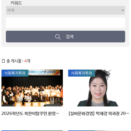
키워드
검색
총 게시물 :
4
개
사회복지학과
사회복지학과
2026학년도 북한이탈주민 환영식 및 노트북 증정식 개최
[실버문화경영] 박재경 학과장 2023 글로벌 신 한국인 대상 수상