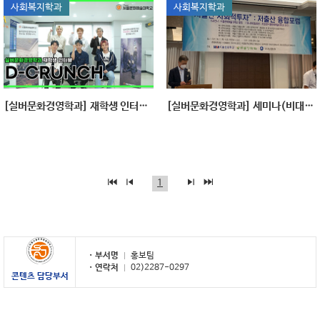
사회복지학과
사회복지학과
[실버문화경영학과] 재학생 인터뷰 디크런치(D-CRUNCH)
[실버문화경영학과] 세미나(비대면 ZOOM 방식) 개최
1
부서명
홍보팀
연락처
02)2287-0297
콘텐츠 담당부서