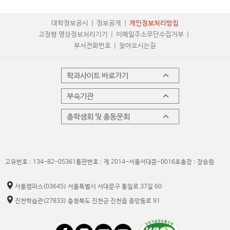
대학정보공시
정보공개
개인정보처리방침
고정형 영상정보처리기기
이메일주소무단수집거부
부서전화번호
찾아오시는길
학과사이트 바로가기
부속기관
총학생회 및 총동문회
고유번호 : 134-82-05361
통판번호 : 제 2014-서울서대문-0016호
총장 : 장승원
서울캠퍼스
(03645) 서울특별시 서대문구 통일로 37길 60
진천학습관
(27833) 충청북도 진천군 진천읍 중앙동로 91