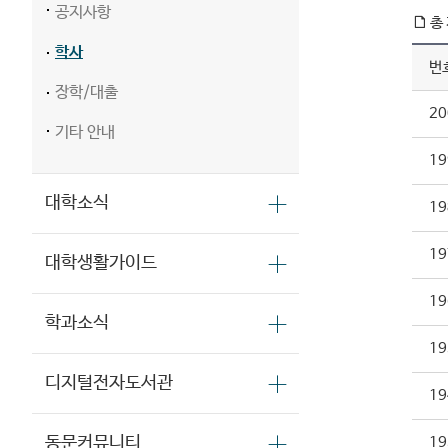
공지사항
총 
학사
번
장학/대출
20
기타 안내
19
대학소식
19
19
대학생활가이드
19
학과소식
19
디지털전자도서관
19
동문커뮤니티
19