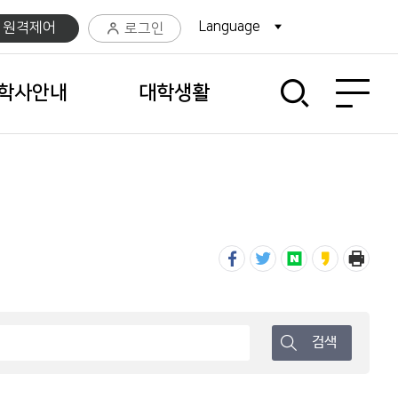
Language
팝업열기
C 원격제어
로그인
사이트맵 열기
학사안내
대학생활
검색