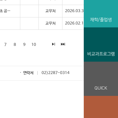
[교무처] 2026학년도 1학기 중간고사 시행안내 (과목별 시간표는 4월 초 공지 예정)
교무처
2026.03.31
3
재학/졸업생
교무처
2026.02.12
0
7
8
9
10
비교과프로그램
연락처
02)2287-0314
QUICK