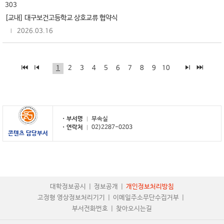
303
[교내] 대구보건고등학교 상호교류 협약식
2026.03.16
1
2
3
4
5
6
7
8
9
10
부서명
부속실
연락처
02)2287-0203
콘텐츠 담당부서
대학정보공시
정보공개
개인정보처리방침
고정형 영상정보처리기기
이메일주소무단수집거부
부서전화번호
찾아오시는길