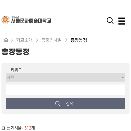
입학지원센터
시간제 등록
평생교육원
모바일 주 메뉴 열기
학교소개
총장인사말
총장동정
총장동정
키워드
검색
총 게시물 :
312
개