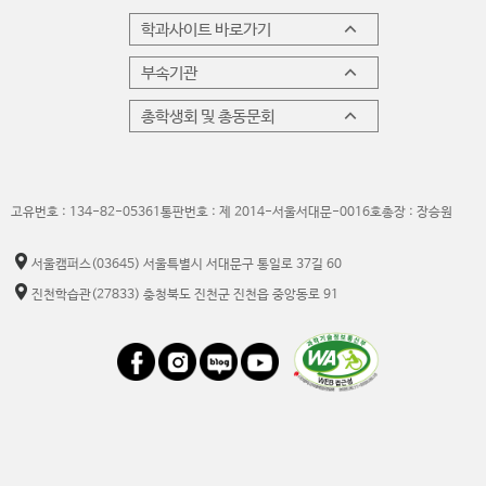
학과사이트 바로가기
부속기관
총학생회 및 총동문회
고유번호 : 134-82-05361
통판번호 : 제 2014-서울서대문-0016호
총장 : 장승원
서울캠퍼스
(03645) 서울특별시 서대문구 통일로 37길 60
진천학습관
(27833) 충청북도 진천군 진천읍 중앙동로 91