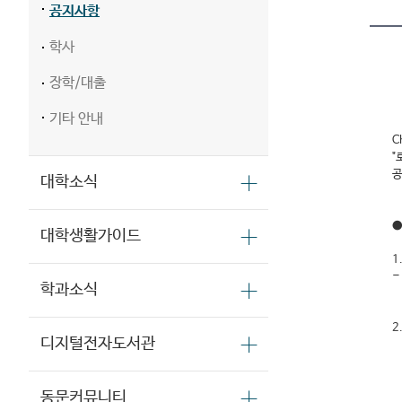
공지사항
학사
장학/대출
기타 안내
C
"
공
대학소식
●
대학생활가이드
1
-
학과소식
2
디지털전자도서관
동문커뮤니티