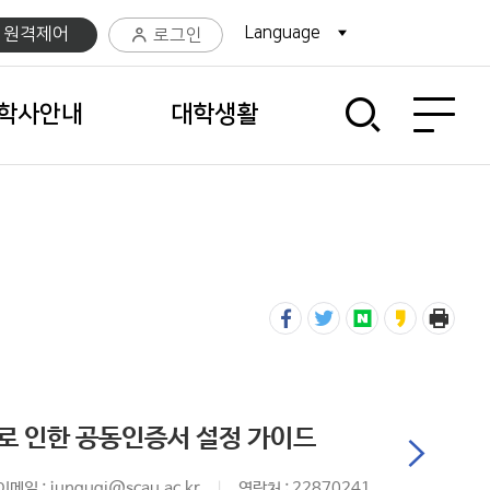
Language
팝업열기
C 원격제어
로그인
사이트맵 열기
학사안내
대학생활
로 인한 공동인증서 설정 가이드
이메일 : jungugi@scau.ac.kr
연락처 : 22870241