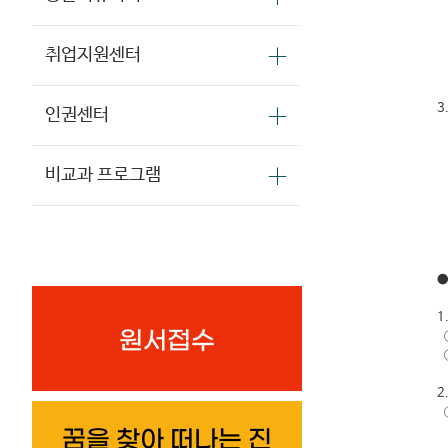
취업지원센터
3
인권센터
비교과 프로그램
●
1
원서접수
①
②
2
①
꿈을 찾아 떠나는 진