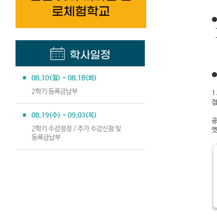
로체험학교
●
-
-
학사일정
●
08.10(월) ~ 08.18(화)
2학기 등록금납부
1
접
08.19(수) ~ 09.03(목)
공
2학기 수강정정 / 추가 수강신청 및
엣
등록금납부