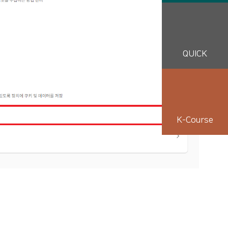
QUICK
K-Course