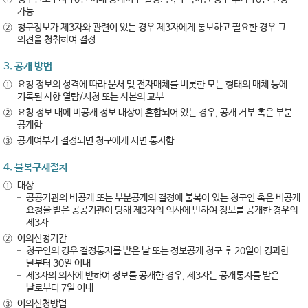
가능
②
청구정보가 제3자와 관련이 있는 경우 제3자에게 통보하고 필요한 경우 그
의견을 청취하여 결정
3. 공개 방법
①
요청 정보의 성격에 따라 문서 및 전자매체를 비롯한 모든 형태의 매체 등에
기록된 사항 열람/시청 또는 사본의 교부
②
요청 정보 내에 비공개 정보 대상이 혼합되어 있는 경우, 공개 거부 혹은 부분
공개함
③
공개여부가 결정되면 청구에게 서면 통지함
4. 불복구제절차
①
대상
공공기관의 비공개 또는 부분공개의 결정에 불복이 있는 청구인 혹은 비공개
요청을 받은 공공기관이 당해 제3자의 의사에 반하여 정보를 공개한 경우의
제3자
②
이의신청기간
청구인의 경우 결정통지를 받은 날 또는 정보공개 청구 후 20일이 경과한
날부터 30일 이내
제3자의 의사에 반하여 정보를 공개한 경우, 제3자는 공개통지를 받은
날로부터 7일 이내
③
이의신청방법