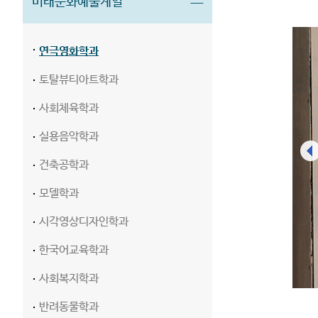
미래문화예술계열
연극영화학과
토탈뷰티아트학과
사회체육학과
실용음악학과
건축공학과
모델학과
시각영상디자인학과
한국어교육학과
사회복지학과
반려동물학과