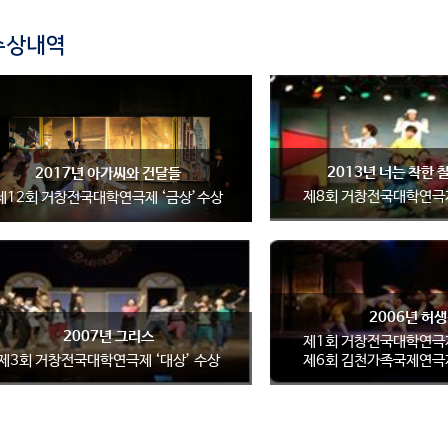
수상내역
2013년 너는 착한
2017년 아가씨와 건달들
제8회 거창전국대학연극제
제12회 거창전국대학연극제 ‘금상’수상
2006년 허
2007년 그리스
제1회 거창전국대학연극제
제3회 거창전국대학연극제 ‘대상’ 수상
제6회 김천가족국제연극제