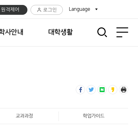
Language
팝업열기
C 원격제어
로그인
사이트맵 열기
학사안내
대학생활
교과과정
학업가이드