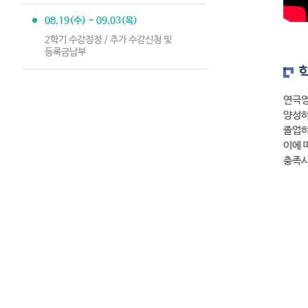
08.19(수) ~ 09.03(목)
2학기 수강정정 / 추가 수강신청 및
등록금납부
연극영
양성하
졸업하
이에 
충족시