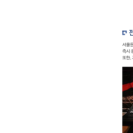
서울문
즉시 
또한,