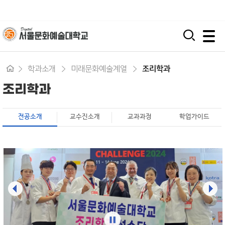
입학지원센터
시간제 등록
평생교육원
모바일 주 메뉴 열기
학과소개
미래문화예술계열
조리학과
조리학과
전공소개
교수진소개
교과과정
학업가이드