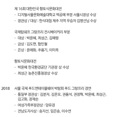
제 16회 대한민국 향토식문화대전
디지털서울문화예술대학교 떡공예 부분 서울시장상 수상
장관상 / 대상 : 한식대첩 제주 지역 우승자 김명선님 수상
국제탑쉐프 그랑프리 전시베이커리 부분
대상 : 박윤혜, 최성근, 김예령
금상 : 김도현, 함민철
은상 : 윤애화, 주용기, 이미옥
향토식문화대전
박윤혜 한국환경공단 기관장 상 수상
최성근 농촌진흥청장상 수상
2018
서울 국제 푸드앤테이블웨어 박람회 푸드 그랑프리 경연
통일부 장관상 : 김분자, 김운모, 권용석, 권정혁, 박윤혜, 최성근,
김고화, 장재순
여성가족부장관상 : 양유경
전남도지사상 : 송지선, 임은송, 이수연