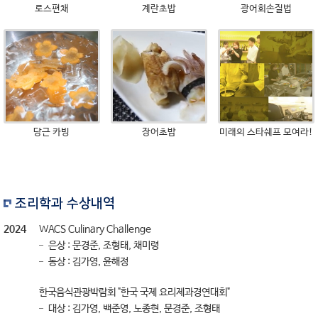
로스편채
계란초밥
광어회손질법
당근 카빙
장어초밥
미래의 스타쉐프 모여라!
조리학과 수상내역
2024
WACS Culinary Challenge
은상 : 문경준, 조형태, 채미령
동상 : 김가영, 윤해정
한국음식관광박람회 "한국 국제 요리제과경연대회"
대상 : 김가영, 백준영, 노종현, 문경준, 조형태