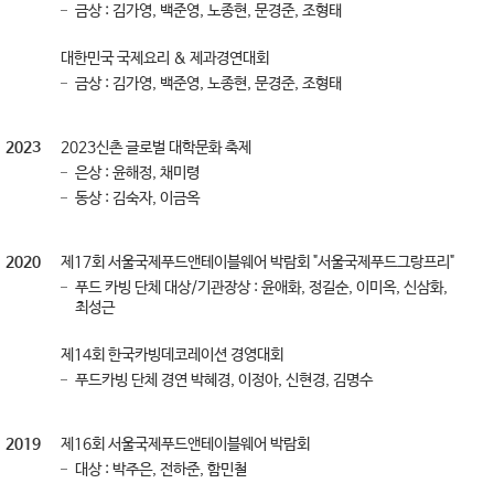
금상 : 김가영, 백준영, 노종현, 문경준, 조형태
대한민국 국제요리 & 제과경연대회
금상 : 김가영, 백준영, 노종현, 문경준, 조형태
2023
2023신촌 글로벌 대학문화 축제
은상 : 윤해정, 채미령
동상 : 김숙자, 이금옥
2020
제17회 서울국제푸드앤테이블웨어 박람회 "서울국제푸드그랑프리"
푸드 카빙 단체 대상/기관장상 : 윤애화, 정길순, 이미옥, 신삼화,
최성근
제14회 한국카빙데코레이션 경영대회
푸드카빙 단체 경연 박혜경, 이정아, 신현경, 김명수
2019
제16회 서울국제푸드앤테이블웨어 박람회
대상 : 박주은, 전하준, 함민철