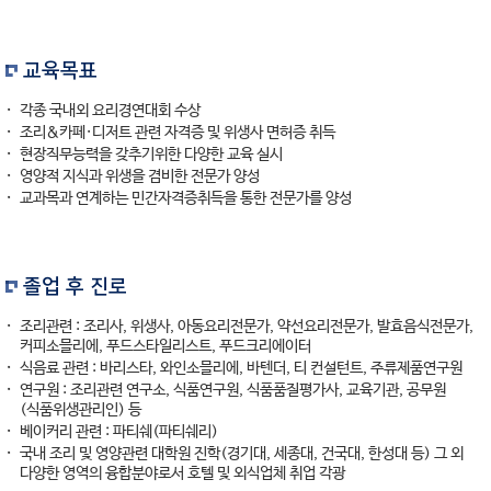
교육목표
각종 국내외 요리경연대회 수상
조리&카페·디저트 관련 자격증 및 위생사 면허증 취득
현장직무능력을 갖추기위한 다양한 교육 실시
영양적 지식과 위생을 겸비한 전문가 양성
교과목과 연계하는 민간자격증취득을 통한 전문가를 양성
졸업 후 진로
조리관련 : 조리사, 위생사, 아동요리전문가, 약선요리전문가, 발효음식전문가,
커피소믈리에, 푸드스타일리스트, 푸드크리에이터
식음료 관련 : 바리스타, 와인소믈리에, 바텐더, 티 컨설턴트, 주류제품연구원
연구원 : 조리관련 연구소, 식품연구원, 식품품질평가사, 교육기관, 공무원
(식품위생관리인) 등
베이커리 관련 : 파티쉐(파티쉐리)
국내 조리 및 영양관련 대학원 진학(경기대, 세종대, 건국대, 한성대 등) 그 외
다양한 영역의 융합분야로서 호텔 및 외식업체 취업 각광