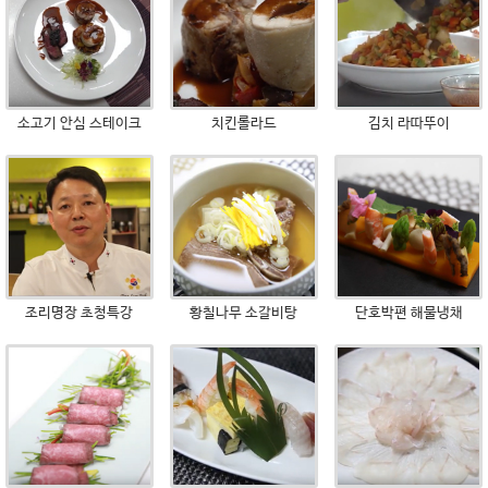
소고기 안심 스테이크
치킨롤라드
김치 라따뚜이
조리명장 초청특강
황칠나무 소갈비탕
단호박편 해물냉채