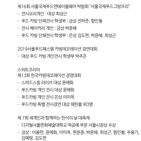
제16회 서울국제푸드앤테이블웨어 박람회 "서울국제푸드그랑프리"
전시요리개인 : 대상 최성근
푸드 카빙 단체전시 학생부 : 금상 전하준, 함민철
전시 베이커리 개인 : 금상 박윤혜
푸드 카빙 단체전시 학생부 : 은상 김도현, 박윤혜, 최성근
2019서울푸드페스벌 카빙데코레이션 경연대회
대상 푸드 카빙 개인전시 학생부 박주은
스위트코리아
제13회 한국카빙데코레이션 경영대회
스피드스킬 라이브 대상 윤애화
푸드카빙 개인 전시 대상 윤애화
푸드카빙 개인 전시 은상 이미옥
푸드카빙 특별 전시경연 대상 채한울 외3명
제 7회 세계인과 함께하는 한식의 날 대축제
디지털서울문화예술대학교 떡공예 부분 서울시장상 수상
금상 : 이용헌, 윤애화, 이미옥, 현윤종, 박윤혜, 최성근, 함민철, 주용기,
김예령, 김도현