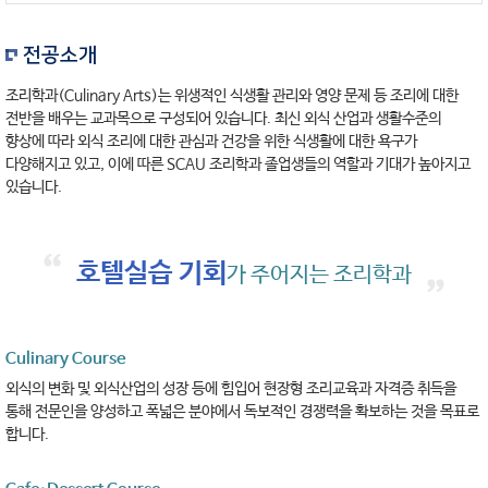
Q. 디지털서울문화예술대학교 조리학과의 장점은?
디지털서울문화예술대학교 조리학과 음 일단 제가 나온 학교고요
전공소개
시간 일과 공부를 병행할 수 있는 그런 장점을 지니고 있는 학과죠
조리학과(Culinary Arts)는 위생적인 식생활 관리와 영양 문제 등 조리에 대한
Q. 오늘 특강 주제?
전반을 배우는 교과목으로 구성되어 있습니다. 최신 외식 산업과 생활수준의
향상에 따라 외식 조리에 대한 관심과 건강을 위한 식생활에 대한 욕구가
자 오늘은 제가 중식을 두 가지 요리를 선보일건데요
다양해지고 있고, 이에 따른 SCAU 조리학과 졸업생들의 역할과 기대가 높아지고
고추잡채랑 마파두부인데 아주 쉽게 풀어줄 수 있는 쉽게 만들 수 있는 그런
있습니다.
조리법을 학생 여러분들게 알려드릴 생각입니다
디지털서울문화예술대학교 파이팅!
호텔실습 기회
디지털서울문화예술대학교
가 주어지는 조리학과
Culinary Course
외식의 변화 및 외식산업의 성장 등에 힘입어 현장형 조리교육과 자격증 취득을
통해 전문인을 양성하고 폭넓은 분야에서 독보적인 경쟁력을 확보하는 것을 목표로
합니다.