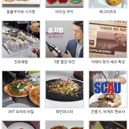
동물쿠키와 시가렛
아이싱 쿠키
에그타르트
진로체험
3분 짤강 와인
이태리 현지 셰프 특강
JMT 피자의 비밀
레인파스타
깐풍기, 바게트 멘보샤