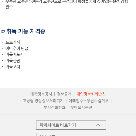
우수한 교수진 : 전문가 교수진으로 구성되어 학생들에게 깊이있는 실전 경험
전수
취득 가능 자격증
프로기사
아마추어 단급
바둑지도사
바둑심판
바둑코치
대학정보공시
정보공개
개인정보처리방침
고정형 영상정보처리기기
이메일주소무단수집거부
부서전화번호
찾아오시는길
학과사이트 바로가기