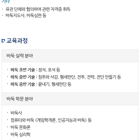
기타
유관 단체와 협의하여 관련 자격증 취득
바둑지도사, 바둑심판 등
교육과정
바둑 실력 분야
바둑 초반 기술
: 정석, 포석 등
바둑 중반 기술
: 침투와 삭감, 형세판단, 전투, 전략, 전단 만들기 등
바둑 종반 기술
: 끝내기, 형세판단 등
바둑 학문 분야
바둑사
컴퓨터와 바둑 (게임학개론, 인공지능과 바둑) 등
바둑 문화론
바둑 심리학