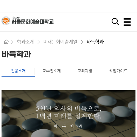
입학지원센터
시간제 등록
평생교육원
모바일 주 메뉴 열기
학과소개
미래문화예술계열
바둑학과
바둑학과
전공소개
교수진소개
교과과정
학업가이드